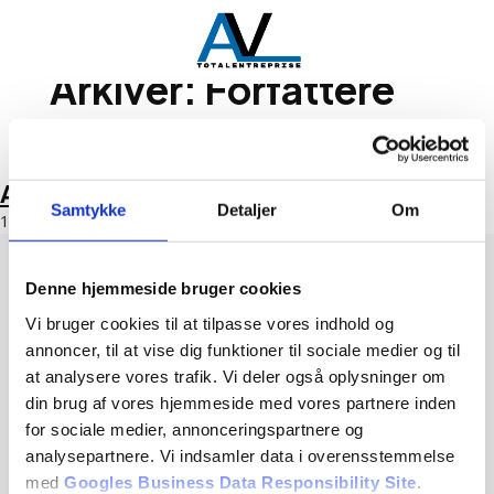
Spring til hovedindhold
Spring til sidefod
Arkiver:
Forfattere
Alexander Vig
Samtykke
Detaljer
Om
10. februar 2026
Denne hjemmeside bruger cookies
AV Totalentreprise
Vi bruger cookies til at tilpasse vores indhold og
CVR: 37656690
annoncer, til at vise dig funktioner til sociale medier og til
at analysere vores trafik. Vi deler også oplysninger om
Hos AV Totalentreprise tager vi os af alt planlægning under
din brug af vores hjemmeside med vores partnere inden
hele byggeprojektet, som en samlet totalløsning med
for sociale medier, annonceringspartnere og
projektledelse samt kvalitetssikring.
analysepartnere. Vi indsamler data i overensstemmelse
med
Googles Business Data Responsibility Site
.
Se Cookies- & Privatlivspolitik
her