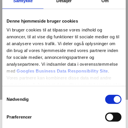
Samtykke
Detaljer
Om
Denne hjemmeside bruger cookies
Vi bruger cookies til at tilpasse vores indhold og
annoncer, til at vise dig funktioner til sociale medier og til
at analysere vores trafik. Vi deler også oplysninger om
din brug af vores hjemmeside med vores partnere inden
for sociale medier, annonceringspartnere og
analysepartnere. Vi indsamler data i overensstemmelse
med
Googles Business Data Responsibility Site
.
Vores partnere kan kombinere disse data med andre
oplysninger, du har givet dem, eller som de har indsamlet
fra din brug af deres tjenester.
Samtykkevalg
Nødvendig
Se Cookie & Privatlivspolitik
her
Planlægning af
Præferencer
boligrenovering - fra idé