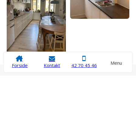
Menu
Forside
Kontakt
42 70 45 46
Hvordan tager man beslutningen
om materialer og teknisk
rådgivning?
Beslutninger om materialer og teknisk rådgivning bør
tages ud fra både funktion, holdbarhed og de konkrete
forhold i boligen. De bedste valg er sjældent bare de
pæneste eller billigste, men dem der passer bedst til