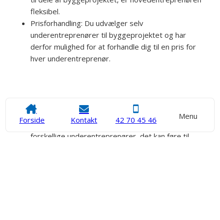
fleksibel.
Prisforhandling: Du udvælger selv
underentreprenører til byggeprojektet og har
derfor mulighed for at forhandle dig til en pris for
hver underentreprenør.
Ulemper ved en hovedentreprise
Menu
Forside
Kontakt
42 70 45 46
Mere ansvar: Du skal selv koordinere mellem de
forskellige underentreprenører, det kan føre til
udfordringer, da der kan opstå problemer mellem
parterne.
Tidskrævende: Da du selv står for koordinationen
mellem parterne, kan selve projektet tage længere
tid, end hvis en totalentreprise stod for det.