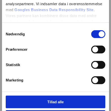
analysepartnere. Vi indsamler data i overensstemmelse
med
Googles Business Data Responsibility Site
.
Vores partnere kan kombinere disse data med andre
oplysninger, du har givet dem, eller som de har indsamlet
fra din brug af deres tjenester.
Samtykkevalg
Nødvendig
Se Cookie & Privatlivspolitik
her
Præferencer
Statistik
Marketing
Tillad alle